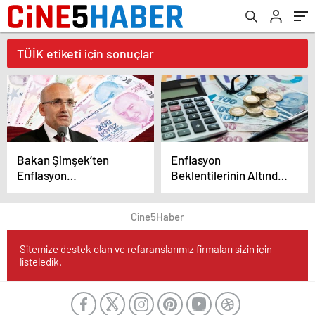
TÜİK etiketi için sonuçlar
Bakan Şimşek’ten
Enflasyon
Enflasyon
Beklentilerinin Altında
Değerlendirmesi
Kalsa da Yükseliş
Sürüyor
Cine5Haber
Sitemize destek olan ve refaranslarımız firmaları sizin için
listeledik.