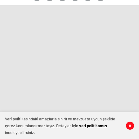
Veri politikasındaki amaçlarla sınırlı ve mevzuata uygun şekilde
çerez konumlandırmaktayız. Detaylar için
veri politikamızı
inceleyebilirsiniz.