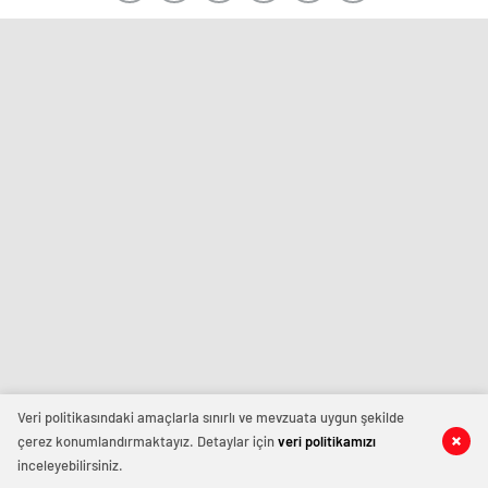
Veri politikasındaki amaçlarla sınırlı ve mevzuata uygun şekilde
çerez konumlandırmaktayız. Detaylar için
veri politikamızı
inceleyebilirsiniz.