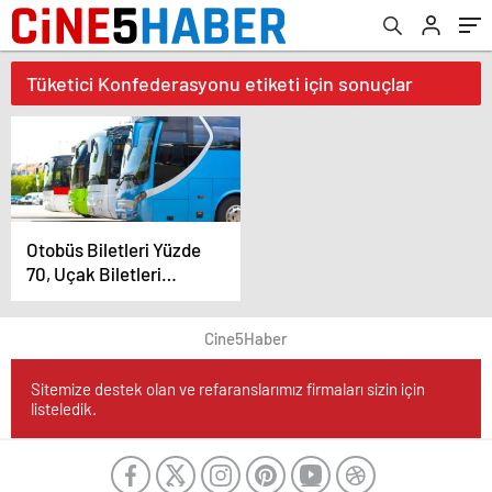
Tüketici Konfederasyonu etiketi için sonuçlar
Otobüs Biletleri Yüzde
70, Uçak Biletleri
Yüzde 350 Zamlandı
Cine5Haber
Sitemize destek olan ve refaranslarımız firmaları sizin için
listeledik.