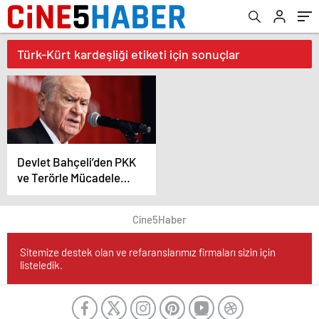
Türk-Kürt kardeşliği etiketi için sonuçlar
Devlet Bahçeli’den PKK
ve Terörle Mücadele
Açıklaması “Terör
Örgütü Bitti, Bu Şartsız
Cine5Haber
Açıklanmalı”
Sitemize destek olan ve refaranslarımız firmaları sizin için
listeledik.