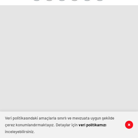
Veri politikasındaki amaçlarla sınırlı ve mevzuata uygun şekilde
çerez konumlandırmaktayız. Detaylar için
veri politikamızı
inceleyebilirsiniz.