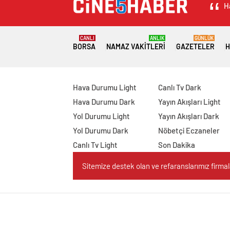
H
CANLI
ANLIK
GÜNLÜK
BORSA
NAMAZ VAKITLERI
GAZETELER
H
Hava Durumu Light
Canlı Tv Dark
Hava Durumu Dark
Yayın Akışları Light
Yol Durumu Light
Yayın Akışları Dark
Yol Durumu Dark
Nöbetçi Eczaneler
Canlı Tv Light
Son Dakika
Sitemize destek olan ve refaranslarımız firmaları