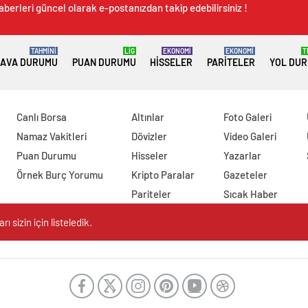
aberleri güncel olarak e-postanızdan takip edebilirsiniz !
TAHMİNİ
LİG
EKONOMİ
EKONOMİ
T
AVA DURUMU
PUAN DURUMU
HISSELER
PARITELER
YOL DU
Canlı Borsa
Altınlar
Foto Galeri
Namaz Vakitleri
Dövizler
Video Galeri
Puan Durumu
Hisseler
Yazarlar
Örnek Burç Yorumu
Kripto Paralar
Gazeteler
Pariteler
Sıcak Haber
 sizin için listeledik.