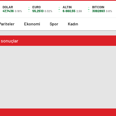
DOLAR
EURO
ALTIN
BITCOIN
47,7436
55,2510
6.660,55
3092893
0.18%
0.32%
2,59
0.8%
Pariteler
Ekonomi
Spor
Kadın
n sonuçlar