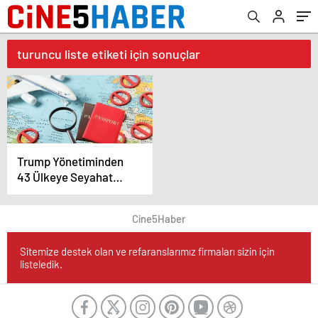
turuncu liste etiketi için sonuçlar
Trump Yönetiminden
43 Ülkeye Seyahat
Yasağı Planı
Cine5Haber
Sitemize destek olan ve refaranslarımız firmaları sizin için
listeledik.