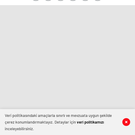
Veri politikasındaki amaçlarla sınırlı ve mevzuata uygun şekilde
çerez konumlandırmaktayız. Detaylar için
veri politikamızı
inceleyebilirsiniz.