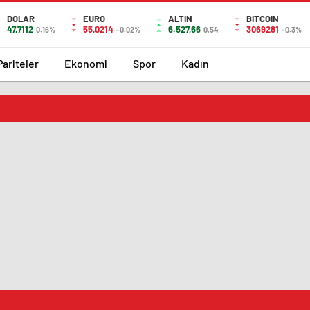
DOLAR
EURO
ALTIN
BITCOIN
47,7112
55,0214
6.527,66
3069281
0.16%
-0.02%
0,54
-0.3%
Pariteler
Ekonomi
Spor
Kadın