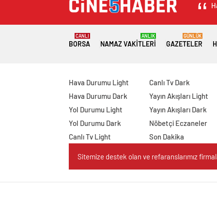
H
CANLI
ANLIK
GÜNLÜK
BORSA
NAMAZ VAKITLERI
GAZETELER
H
Hava Durumu Light
Canlı Tv Dark
Hava Durumu Dark
Yayın Akışları Light
Yol Durumu Light
Yayın Akışları Dark
Yol Durumu Dark
Nöbetçi Eczaneler
Canlı Tv Light
Son Dakika
Sitemize destek olan ve refaranslarımız firmaları