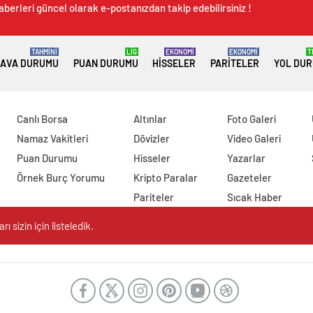
aberleri güncel olarak e-postanızdan takip edebilirsiniz !
TAHMİNİ
LİG
EKONOMİ
EKONOMİ
T
AVA DURUMU
PUAN DURUMU
HISSELER
PARITELER
YOL DU
Canlı Borsa
Altınlar
Foto Galeri
Namaz Vakitleri
Dövizler
Video Galeri
Puan Durumu
Hisseler
Yazarlar
Örnek Burç Yorumu
Kripto Paralar
Gazeteler
Pariteler
Sıcak Haber
 sizin için listeledik.