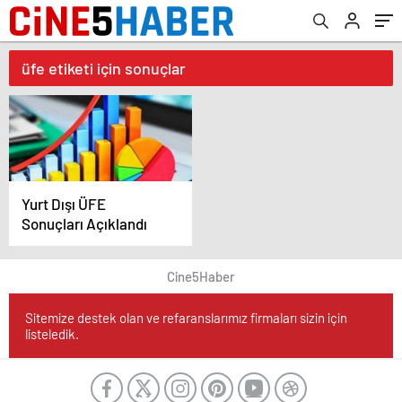
üfe etiketi için sonuçlar
Yurt Dışı ÜFE
Sonuçları Açıklandı
Cine5Haber
Sitemize destek olan ve refaranslarımız firmaları sizin için
listeledik.