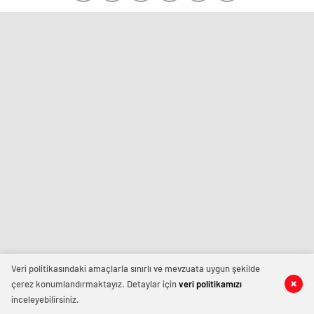
Veri politikasındaki amaçlarla sınırlı ve mevzuata uygun şekilde
çerez konumlandırmaktayız. Detaylar için
veri politikamızı
inceleyebilirsiniz.