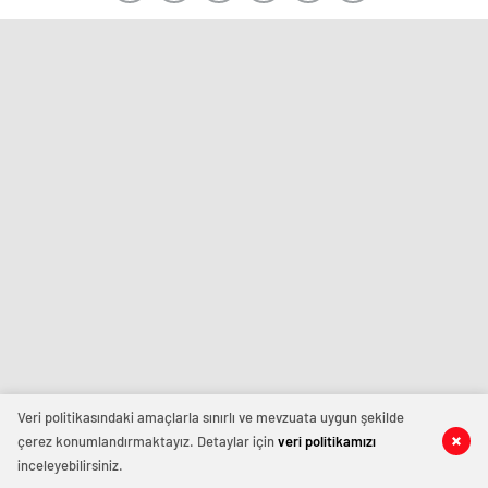
Veri politikasındaki amaçlarla sınırlı ve mevzuata uygun şekilde
çerez konumlandırmaktayız. Detaylar için
veri politikamızı
inceleyebilirsiniz.