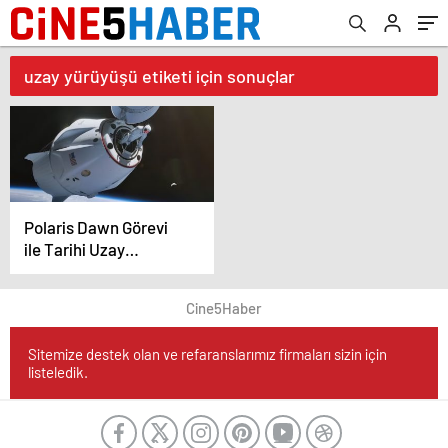
uzay yürüyüşü etiketi için sonuçlar
Polaris Dawn Görevi
ile Tarihi Uzay
Yürüyüşü
Cine5Haber
Sitemize destek olan ve refaranslarımız firmaları sizin için
listeledik.