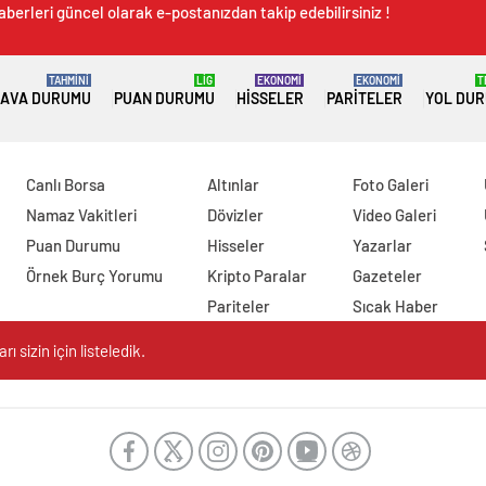
aberleri güncel olarak e-postanızdan takip edebilirsiniz !
TAHMİNİ
LİG
EKONOMİ
EKONOMİ
T
AVA DURUMU
PUAN DURUMU
HISSELER
PARITELER
YOL DU
Canlı Borsa
Altınlar
Foto Galeri
Namaz Vakitleri
Dövizler
Video Galeri
Puan Durumu
Hisseler
Yazarlar
Örnek Burç Yorumu
Kripto Paralar
Gazeteler
Pariteler
Sıcak Haber
 sizin için listeledik.