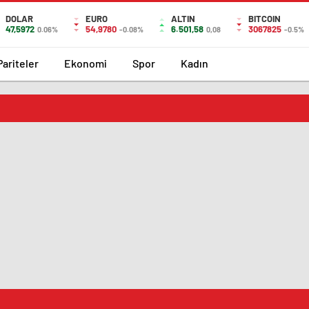
DOLAR
EURO
ALTIN
BITCOIN
47,5972
54,9780
6.501,58
3067825
0.06%
-0.08%
0,08
-0.5%
Pariteler
Ekonomi
Spor
Kadın