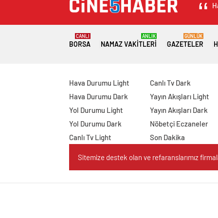
H
CANLI
ANLIK
GÜNLÜK
BORSA
NAMAZ VAKITLERI
GAZETELER
H
Hava Durumu Light
Canlı Tv Dark
Hava Durumu Dark
Yayın Akışları Light
Yol Durumu Light
Yayın Akışları Dark
Yol Durumu Dark
Nöbetçi Eczaneler
Canlı Tv Light
Son Dakika
Sitemize destek olan ve refaranslarımız firmaları