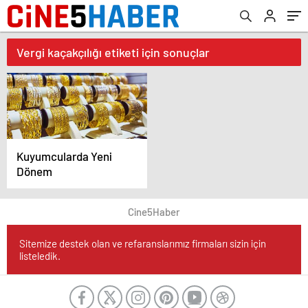
Vergi kaçakçılığı etiketi için sonuçlar
Kuyumcularda Yeni
Dönem
Cine5Haber
Sitemize destek olan ve refaranslarımız firmaları sizin için
listeledik.