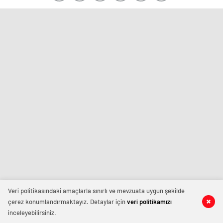
Veri politikasındaki amaçlarla sınırlı ve mevzuata uygun şekilde
çerez konumlandırmaktayız. Detaylar için
veri politikamızı
inceleyebilirsiniz.