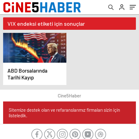
VIX endeksi etiketi için sonuçlar
ABD Borsalarında
Tarihi Kayıp
Cine5Haber
Sitemize destek olan ve refaranslarımız firmaları sizin için
listeledik.