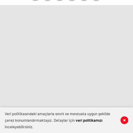
Veri politikasındaki amaçlarla sınırlı ve mevzuata uygun şekilde
çerez konumlandırmaktayız. Detaylar için
veri politikamızı
inceleyebilirsiniz.