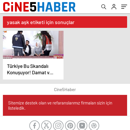
yasak aşk etiketi için sonuçlar
Türkiye Bu Skandalı
Konuşuyor! Damat ve
Kayınvalide
Tutuklandı!
Cine5Haber
Sitemize destek olan ve refaranslarımız firmaları sizin için
listeledik.