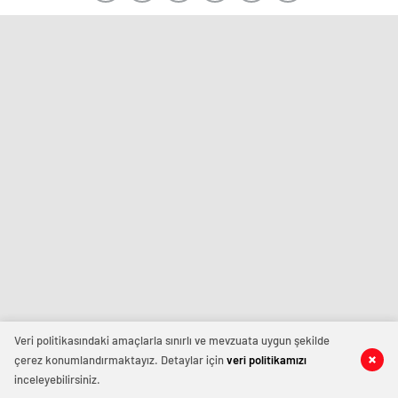
Veri politikasındaki amaçlarla sınırlı ve mevzuata uygun şekilde
çerez konumlandırmaktayız. Detaylar için
veri politikamızı
inceleyebilirsiniz.