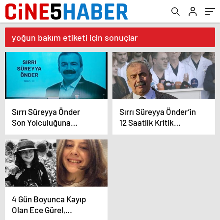
yoğun bakım etiketi için sonuçlar
Sırrı Süreyya Önder
Sırrı Süreyya Önder’in
Son Yolculuğuna
12 Saatlik Kritik
Uğurlanıyor
Ameliyatı Sonrası
Hayati Tehlike Devam
Ediyor
4 Gün Boyunca Kayıp
Olan Ece Gürel,