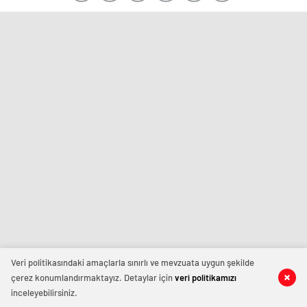
Veri politikasındaki amaçlarla sınırlı ve mevzuata uygun şekilde
çerez konumlandırmaktayız. Detaylar için
veri politikamızı
inceleyebilirsiniz.