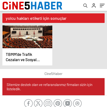
yolcu hakları etiketi için sonuçlar
TBMM’de Trafik
Cezaları ve Sosyal
Haklarla İlgili Yeni
Kanun Teklifi
Cine5Haber
Görüşülecek
Sitemize destek olan ve refaranslarımız firmaları sizin için
listeledik.