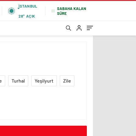
İSTANBUL
SABAHA KALAN
SÜRE
28°
AÇIK
e
Turhal
Yeşilyurt
Zile