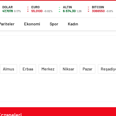
DOLAR
EURO
ALTIN
BITCOIN
47,7078
55,0100
6.574,30
3066550
0.17%
-0.02%
1,26
-0.8%
Pariteler
Ekonomi
Spor
Kadın
Almus
Erbaa
Merkez
Niksar
Pazar
Reşadiy
Eczaneleri