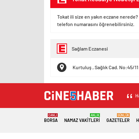
Tokat ili size en yakın eczane nerede? 
telefon numarasını öğrenebilirsiniz.
Sağlam Eczanesi
Kurtuluş , Sağlık Cad. No:45/1
H
CANLI
ANLIK
GÜNLÜK
BORSA
NAMAZ VAKITLERI
GAZETELER
H