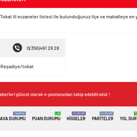
Tokat ili eczaneler listesi ile bulunduğunuz ilçe ve mahalleye en 
0(356)461 28 28
1 Reşadiye/tokat
aberleri güncel olarak e-postanızdan takip edebilirsiniz !
TAHMİNİ
LİG
EKONOMİ
EKONOMİ
T
AVA DURUMU
PUAN DURUMU
HISSELER
PARITELER
YOL DU