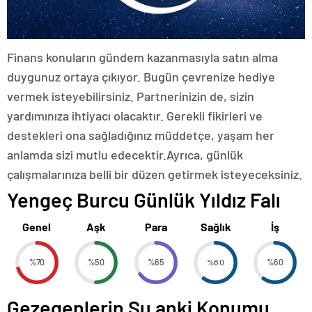
Finans konuların gündem kazanmasıyla satın alma
duygunuz ortaya çıkıyor. Bugün çevrenize hediye
vermek isteyebilirsiniz. Partnerinizin de, sizin
yardımınıza ihtiyacı olacaktır. Gerekli fikirleri ve
destekleri ona sağladığınız müddetçe, yaşam her
anlamda sizi mutlu edecektir.Ayrıca, günlük
çalışmalarınıza belli bir düzen getirmek isteyeceksiniz.
Yengeç Burcu Günlük Yıldız Falı
Genel
Aşk
Para
Sağlık
İş
%70
%50
%65
%60
%60
Gezegenlerin Şu anki Konumu