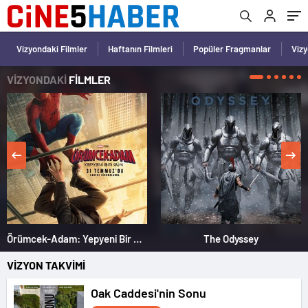
Vizyondaki Filmler
Haftanın Filmleri
Popüler Fragmanlar
Viz
VİZYONDAKİ
FİLMLER
Örümcek-Adam: Yepyeni Bir Gün
The Odyssey
VİZYON TAKVİMİ
Oak Caddesi'nin Sonu