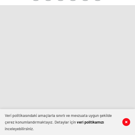
Veri politikasındaki amaçlarla sınırlı ve mevzuata uygun şekilde
çerez konumlandırmaktayız. Detaylar için
veri politikamızı
inceleyebilirsiniz.