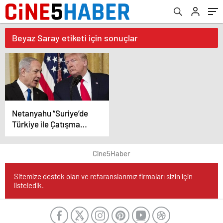
Beyaz Saray etiketi için sonuçlar
Netanyahu “Suriye’de
Türkiye ile Çatışma
İstemiyoruz, Trump’tan
Yardım Bekliyoruz”
Cine5Haber
Sitemize destek olan ve refaranslarımız firmaları sizin için
listeledik.