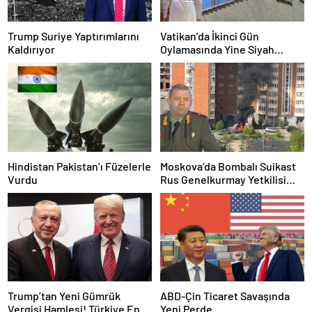
Trump Suriye Yaptırımlarını
Vatikan’da İkinci Gün
Kaldırıyor
Oylamasında Yine Siyah
Duman
Hindistan Pakistan’ı Füzelerle
Moskova’da Bombalı Suikast
Vurdu
Rus Genelkurmay Yetkilisi
Hayatını Kaybetti
Trump’tan Yeni Gümrük
ABD-Çin Ticaret Savaşında
Vergisi Hamlesi! Türkiye En
Yeni Perde