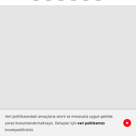
Veri politikasındaki amaçlarla sınırlı ve mevzuata uygun şekilde
çerez konumlandırmaktayız. Detaylar için
veri politikamızı
inceleyebilirsiniz.