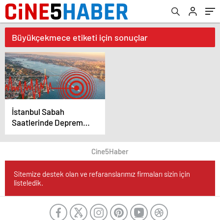
Büyükçekmece etiketi için sonuçlar
İstanbul Sabah
Saatlerinde Depremle
Sarsıldı
Cine5Haber
Sitemize destek olan ve refaranslarımız firmaları sizin için
listeledik.