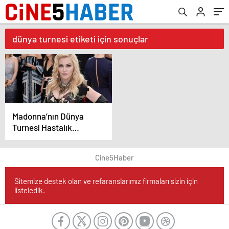
dünya turnesi etiketi için sonuçlar
Madonna’nın Dünya
Turnesi Hastalık
Nedeniyle Ertelendi!
Cine5Haber
Sitemize destek olan ve refaranslarımız firmaları sizin için
listeledik.