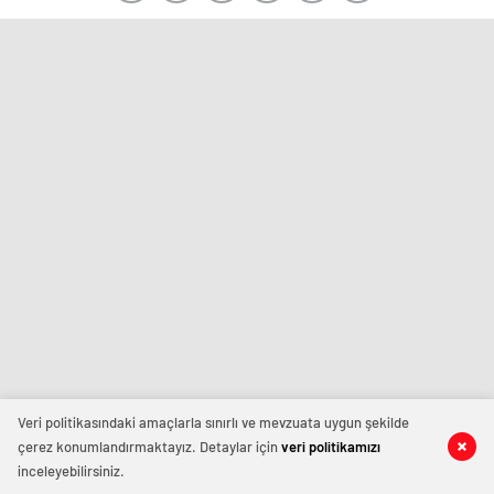
Veri politikasındaki amaçlarla sınırlı ve mevzuata uygun şekilde
çerez konumlandırmaktayız. Detaylar için
veri politikamızı
inceleyebilirsiniz.