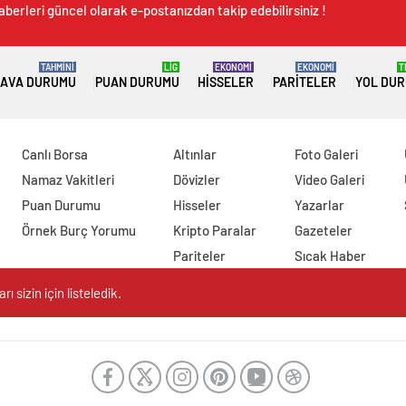
aberleri güncel olarak e-postanızdan takip edebilirsiniz !
TAHMİNİ
LİG
EKONOMİ
EKONOMİ
T
AVA DURUMU
PUAN DURUMU
HISSELER
PARITELER
YOL DU
Canlı Borsa
Altınlar
Foto Galeri
Namaz Vakitleri
Dövizler
Video Galeri
Puan Durumu
Hisseler
Yazarlar
Örnek Burç Yorumu
Kripto Paralar
Gazeteler
Pariteler
Sıcak Haber
 sizin için listeledik.