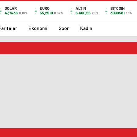
DOLAR
EURO
ALTIN
BITCOIN
47,7436
55,2510
6.660,55
3099581
0.18%
0.32%
2,59
1.1%
Pariteler
Ekonomi
Spor
Kadın