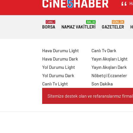
H
CANLI
ANLIK
GÜNLÜK
BORSA
NAMAZ VAKITLERI
GAZETELER
H
Hava Durumu Light
Canlı Tv Dark
Hava Durumu Dark
Yayın Akışları Light
Yol Durumu Light
Yayın Akışları Dark
Yol Durumu Dark
Nöbetçi Eczaneler
Canlı Tv Light
Son Dakika
Sitemize destek olan ve refaranslarımız firmaları