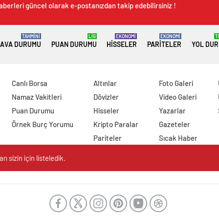
aberleri güncel olarak e-postanızdan takip edebilirsiniz !
TAHMİNİ
LİG
EKONOMİ
EKONOMİ
T
AVA DURUMU
PUAN DURUMU
HISSELER
PARITELER
YOL DU
Canlı Borsa
Altınlar
Foto Galeri
Namaz Vakitleri
Dövizler
Video Galeri
Puan Durumu
Hisseler
Yazarlar
Örnek Burç Yorumu
Kripto Paralar
Gazeteler
Pariteler
Sıcak Haber
 sizin için listeledik.