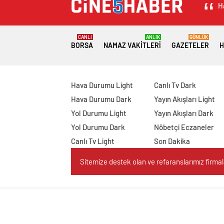
H
CANLI
ANLIK
GÜNLÜK
BORSA
NAMAZ VAKITLERI
GAZETELER
H
Hava Durumu Light
Canlı Tv Dark
Hava Durumu Dark
Yayın Akışları Light
Yol Durumu Light
Yayın Akışları Dark
Yol Durumu Dark
Nöbetçi Eczaneler
Canlı Tv Light
Son Dakika
Sitemize destek olan ve refaranslarımız firmaları