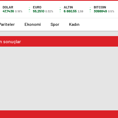
DOLAR
EURO
ALTIN
BITCOIN
47,7436
55,2510
6.660,55
3098849
0.18%
0.32%
2,59
0.5%
Pariteler
Ekonomi
Spor
Kadın
in sonuçlar