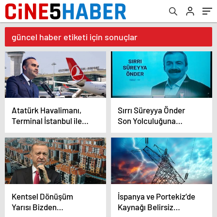
güncel haber etiketi için sonuçlar
Atatürk Havalimanı,
Sırrı Süreyya Önder
Terminal İstanbul ile
Son Yolculuğuna
Dünyanın En Büyük
Uğurlanıyor
Teknoloji Girişimcilik
Merkezine Dönüşüyor
Kentsel Dönüşüm
İspanya ve Portekiz’de
Yarısı Bizden
Kaynağı Belirsiz