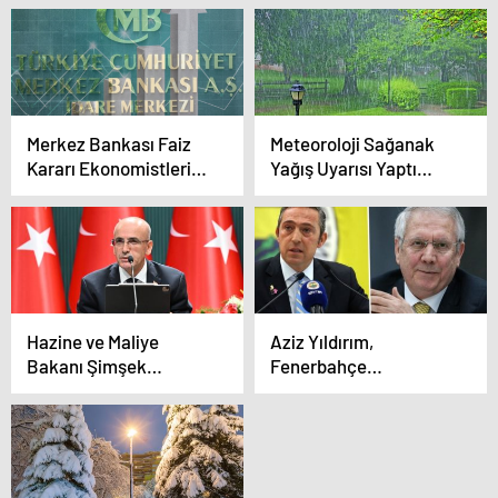
Mezarında
Görüntülendi
Merkez Bankası Faiz
Meteoroloji Sağanak
Kararı Ekonomistlerin
Yağış Uyarısı Yaptı
Beklentileri
Günlerce Sürecek
Hazine ve Maliye
Aziz Yıldırım,
Bakanı Şimşek
Fenerbahçe
Türkiye’nin Enflasyonla
Başkanlığına Yeniden
Mücadelesi ve Avrupa
Aday “Mourinho’yu
İlişkileri
Getireceğim”