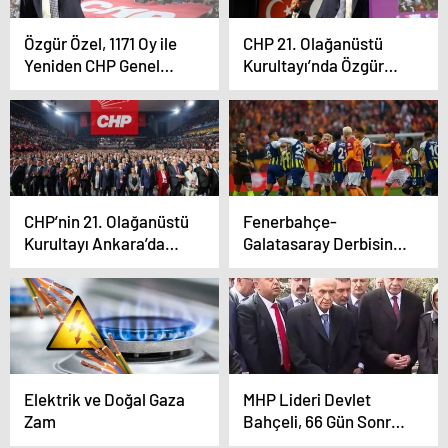
Özgür Özel, 1171 Oy ile
CHP 21. Olağanüstü
Yeniden CHP Genel
Kurultayı’nda Özgür
Başkanı Seçildi
Özel Tek Aday Kaldı,
Berhan Şimşek ve
Ümit Uysal Yarış Dışı
CHP’nin 21. Olağanüstü
Fenerbahçe-
Kurultayı Ankara’da
Galatasaray Derbisinin
Başladı
Cezaları Belli Oldu
Elektrik ve Doğal Gaza
MHP Lideri Devlet
Zam
Bahçeli, 66 Gün Sonra
Alparslan Türkeş’in