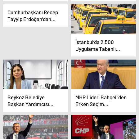
Kampanyasında
Elektrik Kesintisi
Destek 875 Bin TL’ye
Büyük Kaos Yarattı
Cumhurbaşkanı Recep
Çıktı
Tayyip Erdoğan’dan
Nüfus ve Kadın Hakları
Vurgusu
İstanbul’da 2.500
Uygulama Tabanlı
Taksi İçin İhale Kararı
Beykoz Belediye
MHP Lideri Bahçeli’den
Başkan Yardımcısı
Erken Seçim
Fidan Gül Hakkında
Tartışmalarına Net
İhaleye Fesat
Yanıt
Karıştırma İddiasıyla
Gözaltı Kararı