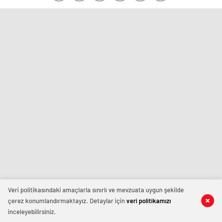
Veri politikasındaki amaçlarla sınırlı ve mevzuata uygun şekilde
çerez konumlandırmaktayız. Detaylar için
veri politikamızı
inceleyebilirsiniz.