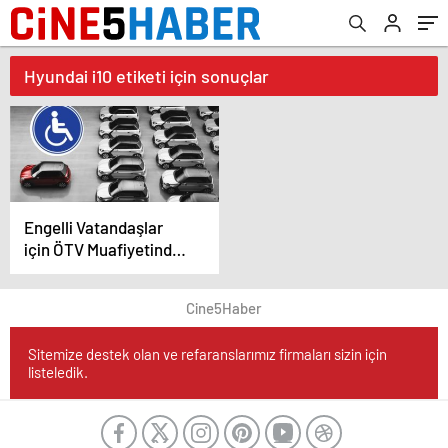
Hyundai i10 etiketi için sonuçlar
Engelli Vatandaşlar
için ÖTV Muafiyetinde
Yeni Dönem
Cine5Haber
Sitemize destek olan ve refaranslarımız firmaları sizin için
listeledik.