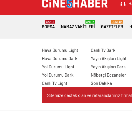
H
CANLI
ANLIK
GÜNLÜK
BORSA
NAMAZ VAKITLERI
GAZETELER
H
Hava Durumu Light
Canlı Tv Dark
Hava Durumu Dark
Yayın Akışları Light
Yol Durumu Light
Yayın Akışları Dark
Yol Durumu Dark
Nöbetçi Eczaneler
Canlı Tv Light
Son Dakika
Sitemize destek olan ve refaranslarımız firmaları