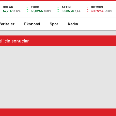
DOLAR
EURO
ALTIN
BITCOIN
47,7117
55,0244
6.585,76
3067234
0.17%
0.01%
1,44
-0.8%
Pariteler
Ekonomi
Spor
Kadın
i için sonuçlar