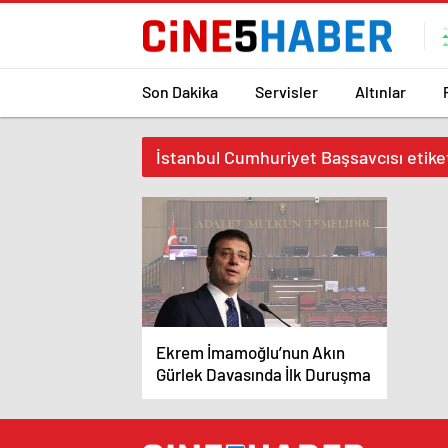
Son Dakika
Servisler
Altınlar
İstanbul Cumhuriyet Başsavcısı etiket
Ekrem İmamoğlu’nun Akın
Gürlek Davasında İlk Duruşma