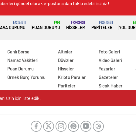
aberleri güncel olarak e-postanızdan takip edebilirsiniz !
TAHMİNİ
LİG
EKONOMİ
EKONOMİ
T
AVA DURUMU
PUAN DURUMU
HISSELER
PARITELER
YOL DU
Canlı Borsa
Altınlar
Foto Galeri
Namaz Vakitleri
Dövizler
Video Galeri
Puan Durumu
Hisseler
Yazarlar
Örnek Burç Yorumu
Kripto Paralar
Gazeteler
Pariteler
Sıcak Haber
 sizin için listeledik.