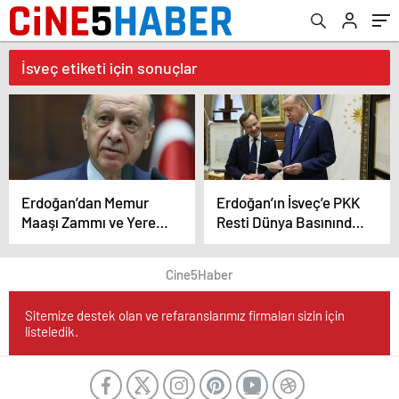
İsveç etiketi için sonuçlar
Erdoğan’dan Memur
Erdoğan’ın İsveç’e PKK
Maaşı Zammı ve Yerel
Resti Dünya Basınında
Seçimlerle İlgili
Yankı Buluyor! Yeşil
Açıklama..
Işık İçin Tek Şart..
Cine5Haber
Sitemize destek olan ve refaranslarımız firmaları sizin için
listeledik.