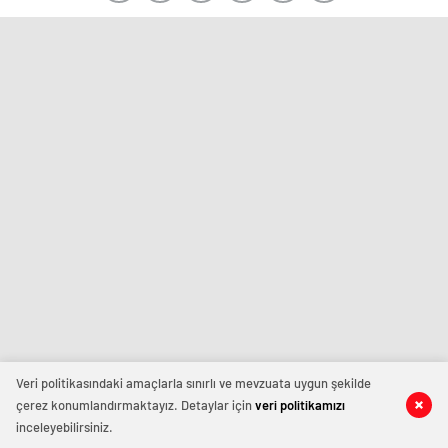
Veri politikasındaki amaçlarla sınırlı ve mevzuata uygun şekilde
çerez konumlandırmaktayız. Detaylar için
veri politikamızı
inceleyebilirsiniz.