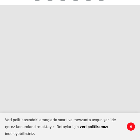
Veri politikasındaki amaçlarla sınırlı ve mevzuata uygun şekilde
çerez konumlandırmaktayız. Detaylar için
veri politikamızı
inceleyebilirsiniz.