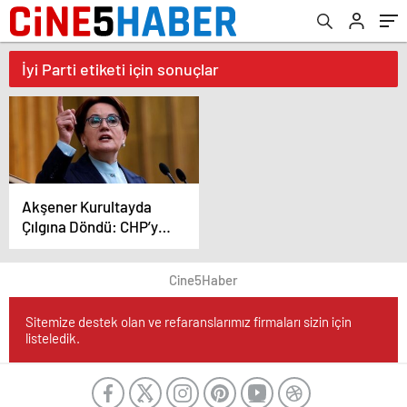
İyi Parti etiketi için sonuçlar
Akşener Kurultayda
Çılgına Döndü: CHP’yi
Topa Tuttu..
Cine5Haber
Sitemize destek olan ve refaranslarımız firmaları sizin için
listeledik.