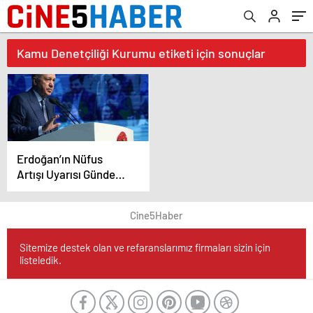
Kamu Denetçiliği Kurumu etiketi için sonuçlar
Erdoğan’ın Nüfus
Artışı Uyarısı Gündemi
Belirledi
Cine5Haber
Sitemize destek olan ve refaranslarımız firmaları sizin için
listeledik.