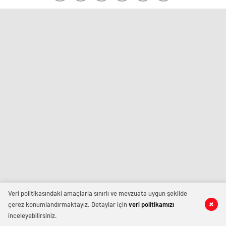
Veri politikasındaki amaçlarla sınırlı ve mevzuata uygun şekilde
çerez konumlandırmaktayız. Detaylar için
veri politikamızı
inceleyebilirsiniz.