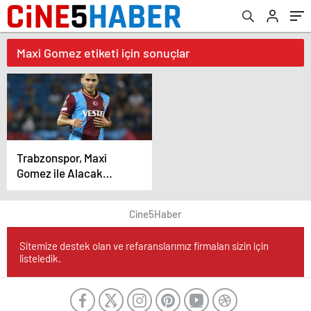
Maxi Gomez etiketi için sonuçlar
Trabzonspor, Maxi
Gomez ile Alacak
Sorunları Yaşıyor..
Cine5Haber
Sitemize destek olan ve refaranslarımız firmaları sizin için
listeledik.