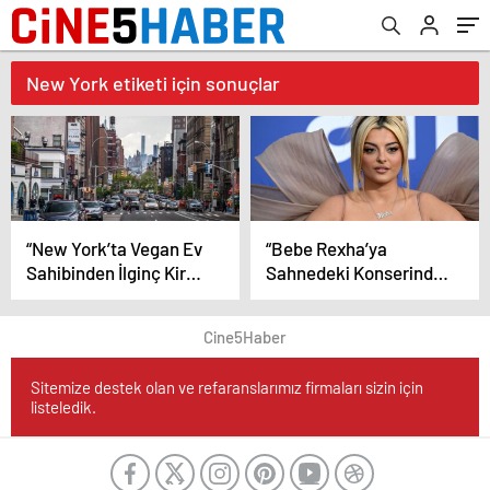
New York etiketi için sonuçlar
“New York’ta Vegan Ev
“Bebe Rexha’ya
Sahibinden İlginç Kira
Sahnedeki Konserinde
Şartı: Kiraya Verdiği
Telefonlu Saldırı”
Evlerde Et Pişirilmesini
Cine5Haber
Yasakladı”
Sitemize destek olan ve refaranslarımız firmaları sizin için
listeledik.