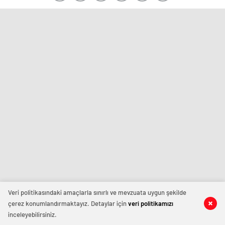
Veri politikasındaki amaçlarla sınırlı ve mevzuata uygun şekilde
çerez konumlandırmaktayız. Detaylar için
veri politikamızı
inceleyebilirsiniz.