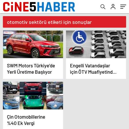
otomotiv sektörü etiketi için sonuçlar
SWM Motors Türkiye’de
Engelli Vatandaşlar
Yerli Üretime Başlıyor
için ÖTV Muafiyetinde
Yeni Dönem
Çin Otomobillerine
%40 Ek Vergi