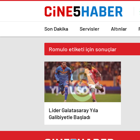
Son Dakika
Servisler
Altınlar
Romulo etiketi için sonuçlar
Lider Galatasaray Yıla
Galibiyetle Başladı