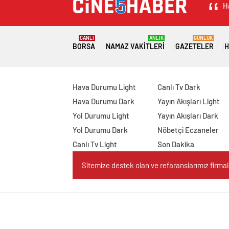
H
CANLI
ANLIK
GÜNLÜK
BORSA
NAMAZ VAKITLERI
GAZETELER
H
Hava Durumu Light
Canlı Tv Dark
Hava Durumu Dark
Yayın Akışları Light
Yol Durumu Light
Yayın Akışları Dark
Yol Durumu Dark
Nöbetçi Eczaneler
Canlı Tv Light
Son Dakika
Sitemize destek olan ve refaranslarımız firmaları