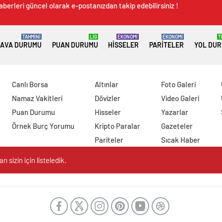
aberleri güncel olarak e-postanızdan takip edebilirsiniz !
TAHMİNİ
LİG
EKONOMİ
EKONOMİ
T
AVA DURUMU
PUAN DURUMU
HISSELER
PARITELER
YOL DU
Canlı Borsa
Altınlar
Foto Galeri
Namaz Vakitleri
Dövizler
Video Galeri
Puan Durumu
Hisseler
Yazarlar
Örnek Burç Yorumu
Kripto Paralar
Gazeteler
Pariteler
Sıcak Haber
 sizin için listeledik.