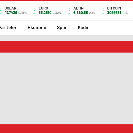
DOLAR
EURO
ALTIN
BITCOIN
47,7436
55,2510
6.660,55
3099581
0.18%
0.32%
2,59
1.1%
Pariteler
Ekonomi
Spor
Kadın