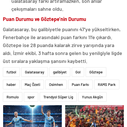
Galatasaray farkı artıramazken, son anlar
çekışmaları sahne oldu.
Puan Durumu ve Göztepe’nin Durumu
Galatasaray, bu galibiyetle puanını 47’ye yükseltirken,
Fenerbahçe ile arasındaki puan farkını 11’e çıkardı.
Göztepe ise 28 puanda kalarak zirve yarışında yara
aldı. İzmir ekibi, 3 hafta sonra gelen bu yenilgiyle ligde
üst sıralara yaklaşma şansını kaybetti.
futbol
Galatasaray
galibiyet
Gol
Göztepe
haber
Maç Özeti
Osimhen
Puan Farkı
RAMS Park
Romulo
spor
Trendyol Süper Lig
Yunus Akgün