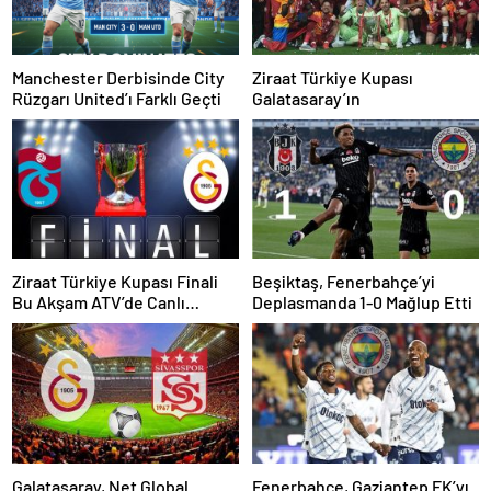
Manchester Derbisinde City
Ziraat Türkiye Kupası
Rüzgarı United’ı Farklı Geçti
Galatasaray’ın
Ziraat Türkiye Kupası Finali
Beşiktaş, Fenerbahçe’yi
Bu Akşam ATV’de Canlı
Deplasmanda 1-0 Mağlup Etti
Yayınlanacak
Galatasaray, Net Global
Fenerbahçe, Gaziantep FK’yı