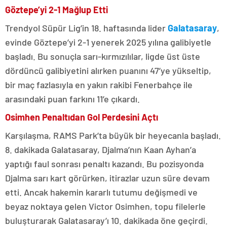
Göztepe’yi 2-1 Mağlup Etti
Trendyol Süpür Lig’in 18. haftasında lider
Galatasaray
,
evinde Göztepe’yi 2-1 yenerek 2025 yılına galibiyetle
başladı. Bu sonuçla sarı-kırmızılılar, ligde üst üste
dördüncü galibiyetini alırken puanını 47’ye yükseltip,
bir maç fazlasıyla en yakın rakibi Fenerbahçe ile
arasındaki puan farkını 11’e çıkardı.
Osimhen Penaltıdan Gol Perdesini Açtı
Karşılaşma, RAMS Park’ta büyük bir heyecanla başladı.
8. dakikada Galatasaray, Djalma’nın Kaan Ayhan’a
yaptığı faul sonrası penaltı kazandı. Bu pozisyonda
Djalma sarı kart görürken, itirazlar uzun süre devam
etti. Ancak hakemin kararlı tutumu değişmedi ve
beyaz noktaya gelen Victor Osimhen, topu filelerle
buluşturarak Galatasaray’ı 10. dakikada öne geçirdi.