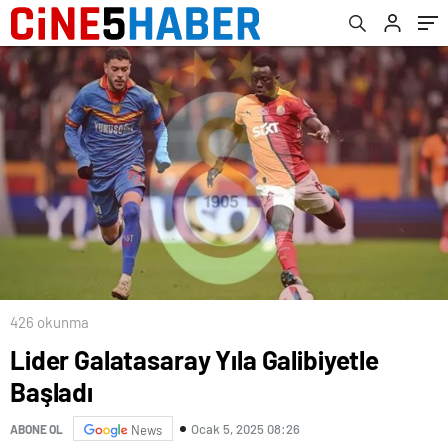
426 okunma
Lider Galatasaray Yıla Galibiyetle
Başladı
Ocak 5, 2025 08:26
ABONE OL
News