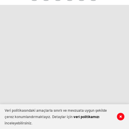
Veri politikasındaki amaçlarla sınırlı ve mevzuata uygun şekilde
çerez konumlandırmaktayız. Detaylar için
veri politikamızı
inceleyebilirsiniz.