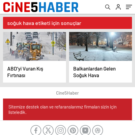
soğuk hava etiketi için sonuçlar
ABD’yi Vuran Kış
Balkanlardan Gelen
Fırtınası
Soğuk Hava
Cine5Haber
Sitemize destek olan ve refaranslarımız firmaları sizin için
listeledik.