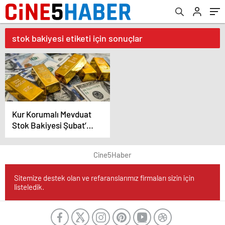
stok bakiyesi etiketi için sonuçlar
Kur Korumalı Mevduat
Stok Bakiyesi Şubat’ta
4,7 Milyar Dolar Düştü
Cine5Haber
Sitemize destek olan ve refaranslarımız firmaları sizin için
listeledik.