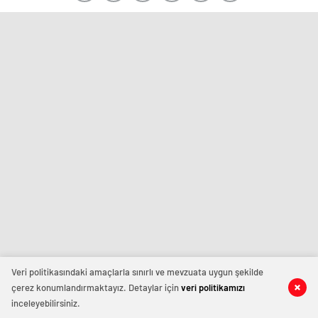
Veri politikasındaki amaçlarla sınırlı ve mevzuata uygun şekilde
çerez konumlandırmaktayız. Detaylar için
veri politikamızı
inceleyebilirsiniz.