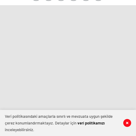
Veri politikasındaki amaçlarla sınırlı ve mevzuata uygun şekilde
çerez konumlandırmaktayız. Detaylar için
veri politikamızı
inceleyebilirsiniz.