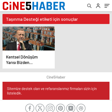
Taşınma Desteği etiketi için sonuçlar
Kentsel Dönüşüm
Yarısı Bizden
Kampanyasında
Destek 875 Bin TL’ye
Cine5Haber
Çıktı
Sitemize destek olan ve refaranslarımız firmaları sizin için
listeledik.