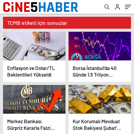
TCMB etiketi için sonuçlar
Enflasyon ve Dolar/TL
Borsa İstanbul’da 40
Beklentileri Yükseldi
Günde 1,5 Trilyon
Liralık Kayıp
Merkez Bankası
Kur Korumalı Mevduat
Sürpriz Kararla Faizi
Stok Bakiyesi Şubat’ta