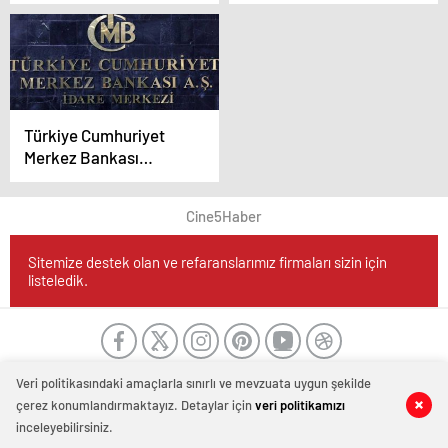
Yüzde 46’ya Yükseltti
4,7 Milyar Dolar Düştü
Türkiye Cumhuriyet
Merkez Bankası
(TCMB) Nisan Ayı Faiz
Kararı İçin Geri Sayım
Cine5Haber
Başladı
Sitemize destek olan ve refaranslarımız firmaları sizin için
listeledik.
Veri politikasındaki amaçlarla sınırlı ve mevzuata uygun şekilde
çerez konumlandırmaktayız. Detaylar için
veri politikamızı
inceleyebilirsiniz.