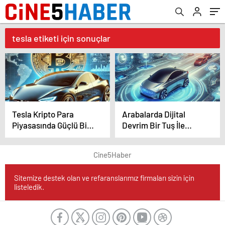
tesla etiketi için sonuçlar
Tesla Kripto Para
Arabalarda Dijital
Piyasasında Güçlü Bir
Devrim Bir Tuş İle
Oyuncu Olmaya Devam
Motor Gücü
Ediyor
Değişebilecek!
Cine5Haber
Sitemize destek olan ve refaranslarımız firmaları sizin için
listeledik.