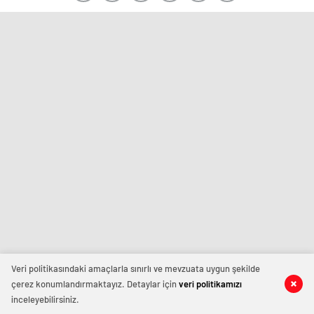
Veri politikasındaki amaçlarla sınırlı ve mevzuata uygun şekilde
çerez konumlandırmaktayız. Detaylar için
veri politikamızı
inceleyebilirsiniz.