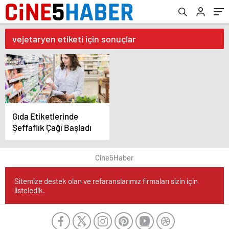
vejetaryen etiketi için sonuçlar
Gıda Etiketlerinde
Şeffaflık Çağı Başladı
Cine5Haber
Sitemize destek olan ve refaranslarımız firmaları sizin için
listeledik.