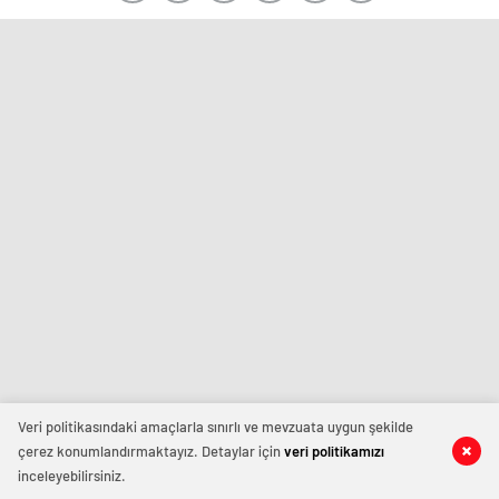
Veri politikasındaki amaçlarla sınırlı ve mevzuata uygun şekilde
çerez konumlandırmaktayız. Detaylar için
veri politikamızı
inceleyebilirsiniz.