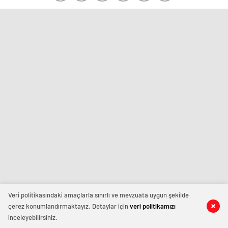
Veri politikasındaki amaçlarla sınırlı ve mevzuata uygun şekilde
çerez konumlandırmaktayız. Detaylar için
veri politikamızı
inceleyebilirsiniz.