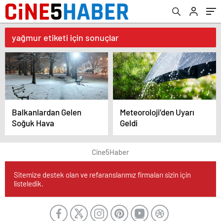
yağmur etiketi için sonuçlar
Balkanlardan Gelen
Meteoroloji’den Uyarı
Soğuk Hava
Geldi
Cine5Haber
Sitemize destek olan ve refaranslarımız firmaları sizin için
listeledik.