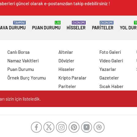
aberleri güncel olarak e-postanızdan takip edebilirsiniz !
TAHMİNİ
LİG
EKONOMİ
EKONOMİ
T
AVA DURUMU
PUAN DURUMU
HISSELER
PARITELER
YOL DU
Canlı Borsa
Altınlar
Foto Galeri
Namaz Vakitleri
Dövizler
Video Galeri
Puan Durumu
Hisseler
Yazarlar
Örnek Burç Yorumu
Kripto Paralar
Gazeteler
Pariteler
Sıcak Haber
 sizin için listeledik.