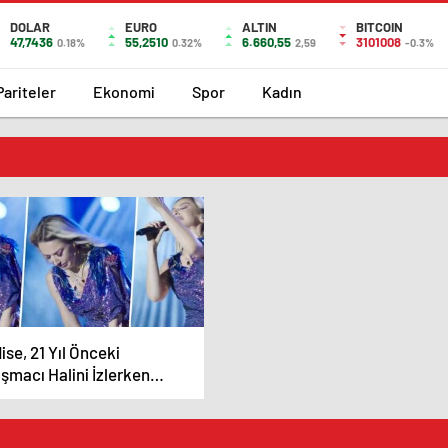
DOLAR
EURO
ALTIN
BITCOIN
47,7436
55,2510
6.660,55
3101008
0.18%
0.32%
2,59
-0.3%
Pariteler
Ekonomi
Spor
Kadın
ise, 21 Yıl Önceki
ışmacı Halini İzlerken
yaşlarını Tutamadı