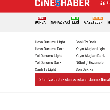
H
CANLI
ANLIK
GÜNLÜK
BORSA
NAMAZ VAKITLERI
GAZETELER
H
Hava Durumu Light
Canlı Tv Dark
Hava Durumu Dark
Yayın Akışları Light
Yol Durumu Light
Yayın Akışları Dark
Yol Durumu Dark
Nöbetçi Eczaneler
Canlı Tv Light
Son Dakika
Sitemize destek olan ve refaranslarımız firmaları