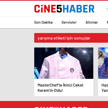
Son Dakika
Servisler
Altınlar
yarışma etiketi için sonuçlar
MasterChef’te İkinci Ceket
Had
Kerem’in Oldu!
Yar
Göz