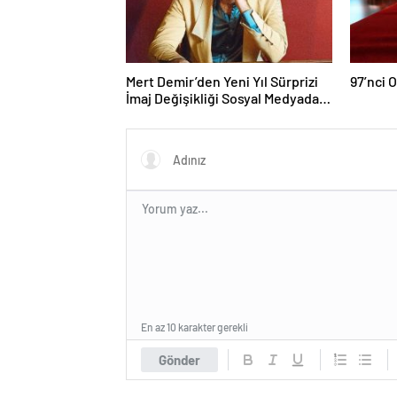
Mert Demir’den Yeni Yıl Sürprizi
97’nci 
İmaj Değişikliği Sosyal Medyada
Gündem Oldu
En az 10 karakter gerekli
Gönder