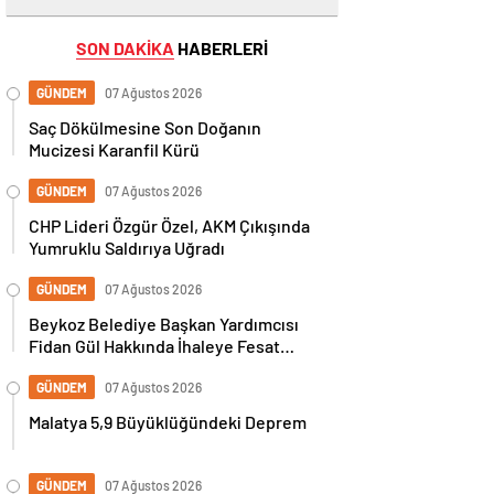
SON DAKİKA
HABERLERİ
GÜNDEM
07 Ağustos 2026
Saç Dökülmesine Son Doğanın
Mucizesi Karanfil Kürü
GÜNDEM
07 Ağustos 2026
CHP Lideri Özgür Özel, AKM Çıkışında
Yumruklu Saldırıya Uğradı
GÜNDEM
07 Ağustos 2026
Beykoz Belediye Başkan Yardımcısı
Fidan Gül Hakkında İhaleye Fesat
Karıştırma İddiasıyla Gözaltı Kararı
GÜNDEM
07 Ağustos 2026
Malatya 5,9 Büyüklüğündeki Deprem
GÜNDEM
07 Ağustos 2026