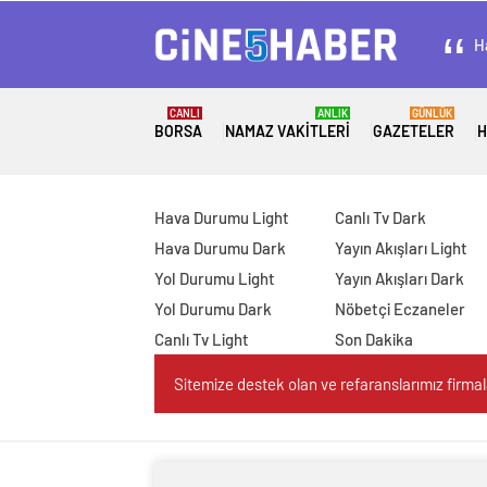
H
CANLI
ANLIK
GÜNLÜK
BORSA
NAMAZ VAKITLERI
GAZETELER
H
Hava Durumu Light
Canlı Tv Dark
Hava Durumu Dark
Yayın Akışları Light
Yol Durumu Light
Yayın Akışları Dark
Yol Durumu Dark
Nöbetçi Eczaneler
Canlı Tv Light
Son Dakika
Sitemize destek olan ve refaranslarımız firmaları