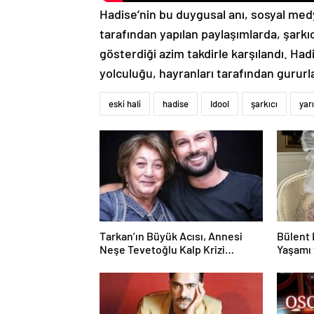
Hadise’nin bu duygusal anı, sosyal medy
tarafından yapılan paylaşımlarda, şarkıc
gösterdiği azim takdirle karşılandı. Ha
yolculuğu, hayranları tarafından gururla
eski hali
hadise
Idool
şarkıcı
yar
Tarkan’ın Büyük Acısı, Annesi
Bülent 
Neşe Tevetoğlu Kalp Krizi
Yaşamı 
Sonucu Hayatını Kaybetti
Kamaştı