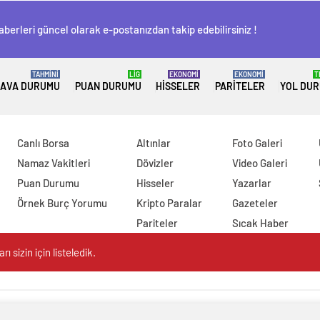
aberleri güncel olarak e-postanızdan takip edebilirsiniz !
TAHMİNİ
LİG
EKONOMİ
EKONOMİ
T
AVA DURUMU
PUAN DURUMU
HISSELER
PARITELER
YOL DU
Canlı Borsa
Altınlar
Foto Galeri
Namaz Vakitleri
Dövizler
Video Galeri
Puan Durumu
Hisseler
Yazarlar
Örnek Burç Yorumu
Kripto Paralar
Gazeteler
Pariteler
Sıcak Haber
 sizin için listeledik.