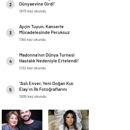
Dünyaevine Girdi”
2
1873 kez okundu
Ayçin Tuyun, Kanserle
Mücadelesinde Peruksuz
3
Cesaretini Gösterdi
1160 kez okundu
Madonna’nın Dünya Turnesi
Hastalık Nedeniyle Ertelendi!
4
1132 kez okundu
“Aslı Enver, Yeni Doğan Kızı
Elay’ın İlk Fotoğraflarını
5
Paylaştı: ‘Hoş Geldin Eloşum'”
1005 kez okundu