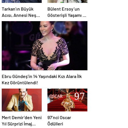
Tarkan’ın Büyük
Bülent Ersoy’un
Acısı, Annesi Neşe
Gösterişli Yaşamı ve
Tevetoğlu Kalp Krizi
Devasa Serveti Göz
Sonucu Hayatını
Kamaştırıyor
Kaybetti
Ebru Gündeş’in 14 Yaşındaki Kızı Alara İlk
Kez Görüntülendi!
Mert Demir’den Yeni
97’nci Oscar
Yıl Sürprizi İmaj
Ödülleri