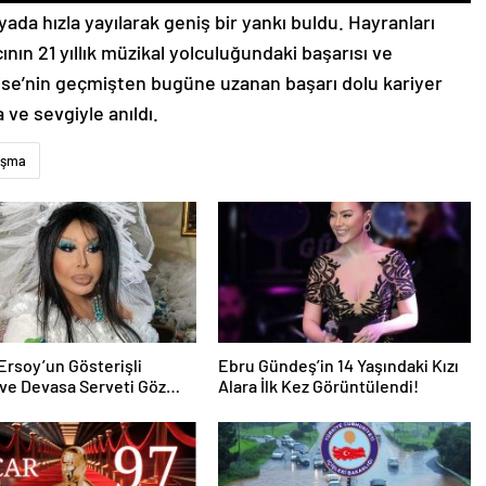
ada hızla yayılarak geniş bir yankı buldu. Hayranları
ının 21 yıllık müzikal yolculuğundaki başarısı ve
dise’nin geçmişten bugüne uzanan başarı dolu kariyer
 ve sevgiyle anıldı.
ışma
Ersoy’un Gösterişli
Ebru Gündeş’in 14 Yaşındaki Kızı
ve Devasa Serveti Göz
Alara İlk Kez Görüntülendi!
rıyor