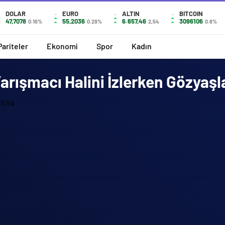
DOLAR
EURO
ALTIN
BITCOIN
47,7078
55,2036
6.657,46
3096106
0.16%
0.29%
2,54
0.8%
Pariteler
Ekonomi
Spor
Kadın
Yarışmacı Halini İzlerken Gözyaş
xGX4