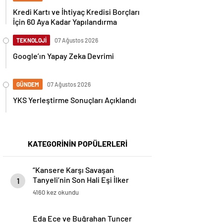
Kredi Kartı ve İhtiyaç Kredisi Borçları
İçin 60 Aya Kadar Yapılandırma
TEKNOLOJİ
07 Ağustos 2026
Google’ın Yapay Zeka Devrimi
GÜNDEM
07 Ağustos 2026
YKS Yerleştirme Sonuçları Açıklandı
KATEGORİNİN POPÜLERLERİ
“Kansere Karşı Savaşan
Tanyeli’nin Son Hali Eşi İlker
1
Sünnili Tarafından Paylaşıldı”
4160 kez okundu
Eda Ece ve Buğrahan Tuncer