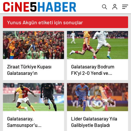
Yunus Akgün etiketi için sonuçlar
Ziraat Türkiye Kupası
Galatasaray Bodrum
Galatasaray’ın
FK’yi 2-0 Yendi ve
Liderliğini Sürdürdü
Galatasaray,
Lider Galatasaray Yıla
Samsunspor’u
Galibiyetle Başladı