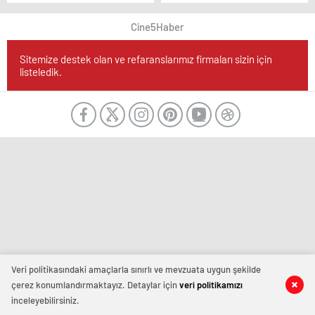
Deplasmanda 2-0
Yenerek Liderliğini
Cine5Haber
Pekiştirdi
Sitemize destek olan ve refaranslarımız firmaları sizin için
listeledik.
Veri politikasındaki amaçlarla sınırlı ve mevzuata uygun şekilde
çerez konumlandırmaktayız. Detaylar için
veri politikamızı
inceleyebilirsiniz.