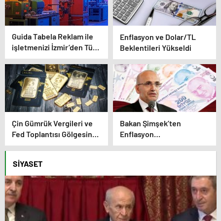
Guida Tabela Reklam ile
Enflasyon ve Dolar/TL
işletmenizi İzmir’den Tüm
Beklentileri Yükseldi
Türkiye’ye Duyuran Işıklı
Çözümler!
Çin Gümrük Vergileri ve
Bakan Şimşek’ten
Fed Toplantısı Gölgesinde
Enflasyon
Altın Fiyatları Yükselişte
Değerlendirmesi
SIYASET