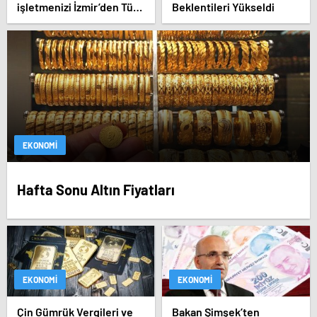
işletmenizi İzmir’den Tüm
Beklentileri Yükseldi
Türkiye’ye Duyuran Işıklı
Çözümler!
EKONOMI
Hafta Sonu Altın Fiyatları
EKONOMI
EKONOMI
Çin Gümrük Vergileri ve
Bakan Şimşek’ten