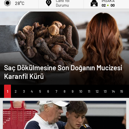
Canlı Yol
İMSAK'A
28°C
Durumu
02
00
Saç Dökülmesine Son Doğanın Mucizesi
Karanfil Kürü