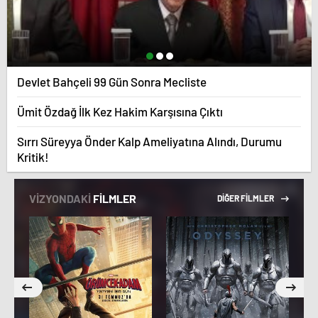
Devlet Bahçeli 99 Gün Sonra Mecliste
Ümit Özdağ İlk Kez Hakim Karşısına Çıktı
Sırrı Süreyya Önder Kalp Ameliyatına Alındı, Durumu
Kritik!
VİZYONDAKİ
FİLMLER
DİĞER FİLMLER