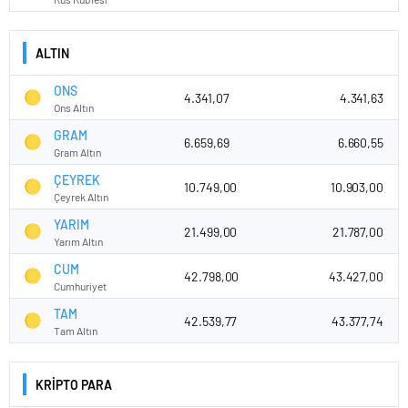
ALTIN
ONS
4.341,07
4.341,63
Ons Altın
GRAM
6.659,69
6.660,55
Gram Altın
ÇEYREK
10.749,00
10.903,00
Çeyrek Altın
YARIM
21.499,00
21.787,00
Yarım Altın
CUM
42.798,00
43.427,00
Cumhuriyet
TAM
42.539,77
43.377,74
Tam Altın
KRİPTO PARA