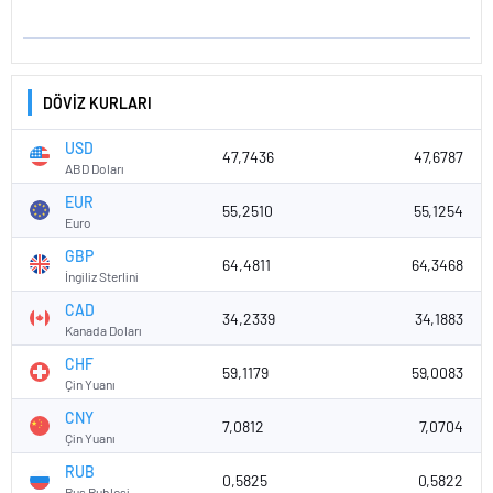
DÖVİZ KURLARI
USD
47,7436
47,6787
ABD Doları
EUR
55,2510
55,1254
Euro
GBP
64,4811
64,3468
İngiliz Sterlini
CAD
34,2339
34,1883
Kanada Doları
CHF
59,1179
59,0083
Çin Yuanı
CNY
7,0812
7,0704
Çin Yuanı
RUB
0,5825
0,5822
Rus Rublesi