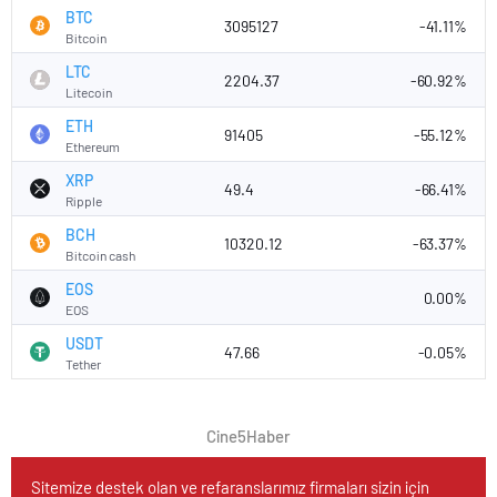
BTC
3095127
-41.11%
Bitcoin
LTC
2204.37
-60.92%
Litecoin
ETH
91405
-55.12%
Ethereum
XRP
49.4
-66.41%
Ripple
BCH
10320.12
-63.37%
Bitcoin cash
EOS
0.00%
EOS
USDT
47.66
-0.05%
Tether
Cine5Haber
Sitemize destek olan ve refaranslarımız firmaları sizin için