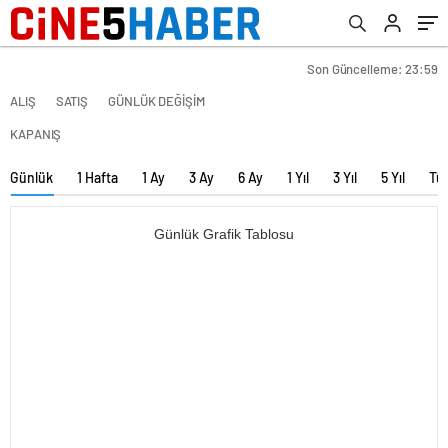
Son Güncelleme: 23:59
ALIŞ
SATIŞ
GÜNLÜK DEĞİŞİM
KAPANIŞ
Günlük
1 Hafta
1 Ay
3 Ay
6 Ay
1 Yıl
3 Yıl
5 Yıl
Tü
Günlük Grafik Tablosu