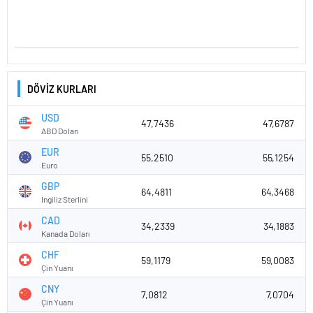
DÖVİZ KURLARI
USD
47,7436
47,6787
ABD Doları
EUR
55,2510
55,1254
Euro
GBP
64,4811
64,3468
İngiliz Sterlini
CAD
34,2339
34,1883
Kanada Doları
CHF
59,1179
59,0083
Çin Yuanı
CNY
7,0812
7,0704
Çin Yuanı