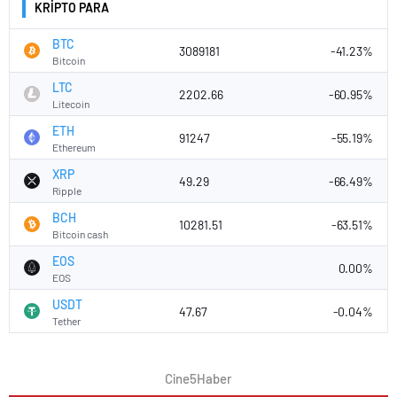
KRİPTO PARA
BTC
3089181
-41.23%
Bitcoin
LTC
2202.66
-60.95%
Litecoin
ETH
91247
-55.19%
Ethereum
XRP
49.29
-66.49%
Ripple
BCH
10281.51
-63.51%
Bitcoin cash
EOS
0.00%
EOS
USDT
47.67
-0.04%
Tether
Cine5Haber