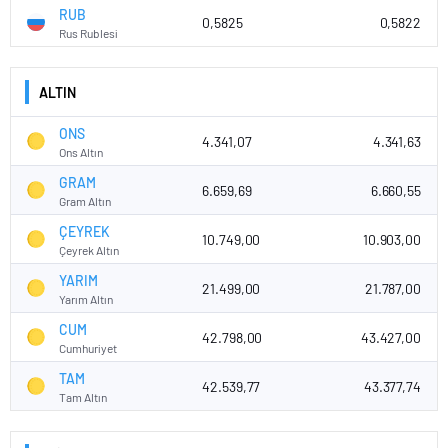
RUB
0,5825
0,5822
Rus Rublesi
ALTIN
ONS
4.341,07
4.341,63
Ons Altın
GRAM
6.659,69
6.660,55
Gram Altın
ÇEYREK
10.749,00
10.903,00
Çeyrek Altın
YARIM
21.499,00
21.787,00
Yarım Altın
CUM
42.798,00
43.427,00
Cumhuriyet
TAM
42.539,77
43.377,74
Tam Altın