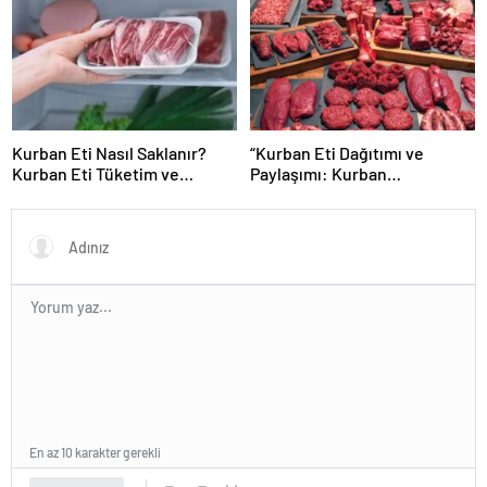
Hayırlar Getirmesini Diliyor
Mesajları..
Kurban Eti Nasıl Saklanır?
“Kurban Eti Dağıtımı ve
Kurban Eti Tüketim ve
Paylaşımı: Kurban
Saklama Koşullarına Dikkat!
Bayramında İzlenmesi
Gereken İlkeler”
En az 10 karakter gerekli