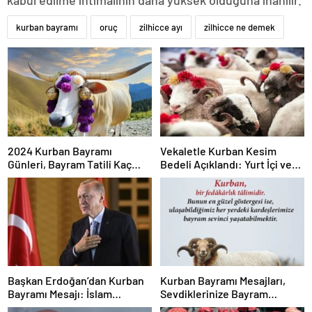
kabul edilme ihtimalinin daha yüksek olduğuna inanılır.
kurban bayramı
oruç
zilhicce ayı
zilhicce ne demek
2024 Kurban Bayramı
Vekaletle Kurban Kesim
Günleri, Bayram Tatili Kaç
Bedeli Açıklandı: Yurt İçi ve
Gün Olacak?
Yurt Dışı Fiyatları Belli Oldu..
Başkan Erdoğan’dan Kurban
Kurban Bayramı Mesajları,
Bayramı Mesajı: İslam
Sevdiklerinize Bayram
Âlemine ve Tüm İnsanlığa
Mesajları, Resimli Bayram