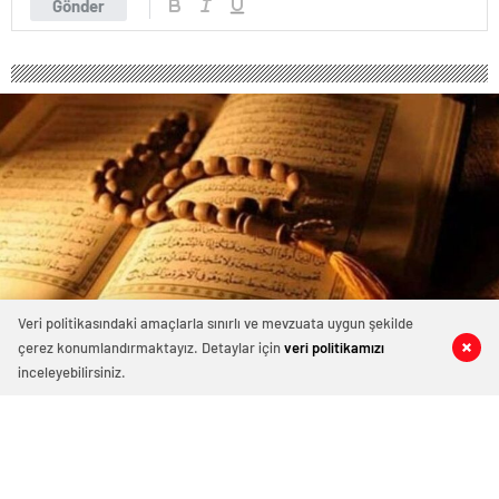
Gönder
Veri politikasındaki amaçlarla sınırlı ve mevzuata uygun şekilde
çerez konumlandırmaktayız. Detaylar için
veri politikamızı
0
0
0
0
inceleyebilirsiniz.
569 okunma
“Cuma Gününün Önemi: Faziletleri ve
Yapılması Önerilen İbadetler”