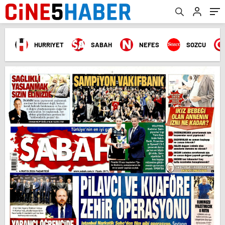
HURRIYET
SABAH
NEFES
SOZCU