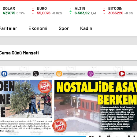
DOLAR
EURO
ALTIN
BITCOIN
47,7075
55,0076
6.583,92
3065220
0.17%
-0.02%
1,41
-0.8%
Pariteler
Ekonomi
Spor
Kadın
 Cuma Günü Manşeti