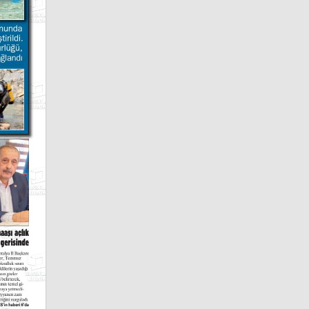
Trabzon
Gazeteleri
Tunceli
Gazeteleri
Şanlıurfa
Gazeteleri
Uşak
Gazeteleri
Van
Gazeteleri
Yozgat
Gazeteleri
Zonguldak
Gazeteleri
Aksaray
Gazeteleri
Bayburt
Gazeteleri
Karaman
Gazeteleri
Kırıkkale
Gazeteleri