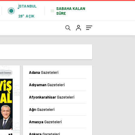
İSTANBUL
SABAHA KALAN
SÜRE
28°
AÇIK
Adana
Gazeteleri
Adıyaman
Gazeteleri
Afyonkarahisar
Gazeteleri
Ağrı
Gazeteleri
Amasya
Gazeteleri
Ankara
Gazeteleri