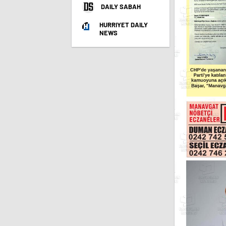
DAILY SABAH
HURRIYET DAILY
NEWS