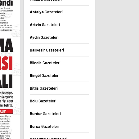
Antalya
Gazeteleri
Artvin
Gazeteleri
Aydın
Gazeteleri
Balıkesir
Gazeteleri
Bilecik
Gazeteleri
Bingöl
Gazeteleri
Bitlis
Gazeteleri
Bolu
Gazeteleri
Burdur
Gazeteleri
Bursa
Gazeteleri