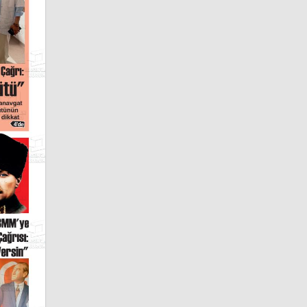
Giresun
Gazeteleri
Gümüşhane
Gazeteleri
Hakkâri
Gazeteleri
Hatay
Gazeteleri
Isparta
Gazeteleri
Mersin
Gazeteleri
İstanbul
Gazeteleri
İzmir
Gazeteleri
Kars
Gazeteleri
Kastamonu
Gazeteleri
Kayseri
Gazeteleri